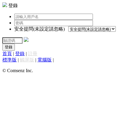
登錄
安全提問(未設定請忽略)
登錄
首頁
|
登錄
|
註冊
標準版
|
觸屏版
|
電腦版
|
© Comsenz Inc.