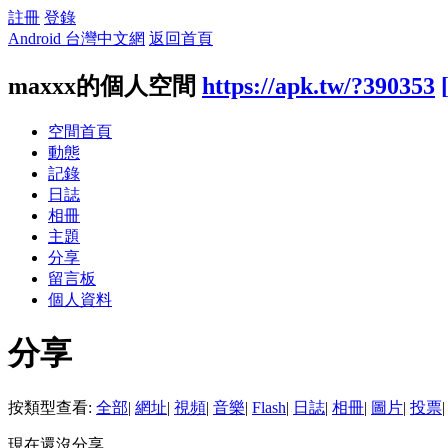
註冊
登錄
Android 台灣中文網
返回首頁
maxxx的個人空間
https://apk.tw/?390353
空間首頁
動態
記錄
日誌
相冊
主題
分享
留言板
個人資料
分享
按類型查看:
全部
|
網址
|
視頻
|
音樂
|
Flash
|
日誌
|
相冊
|
圖片
|
投票
|
現在還沒分享