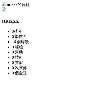
maxxx的資料
maxxx
3
積分
0 顆
鑽石
16 個
碎鑽
3
經驗
0
幫助
0
技術
0
貢獻
0 次
宣傳
0 個
金豆