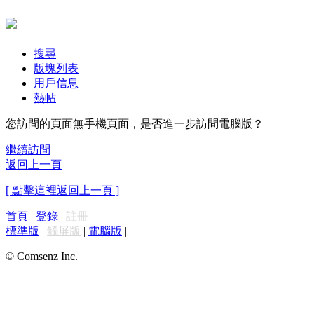
搜尋
版塊列表
用戶信息
熱帖
您訪問的頁面無手機頁面，是否進一步訪問電腦版？
繼續訪問
返回上一頁
[ 點擊這裡返回上一頁 ]
首頁
|
登錄
|
註冊
標準版
|
觸屏版
|
電腦版
|
© Comsenz Inc.