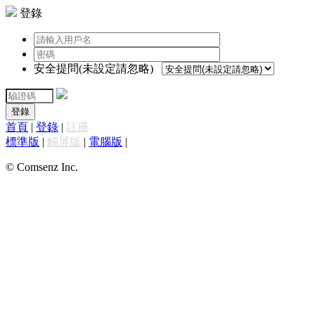
登錄
安全提問(未設定請忽略)
登錄
首頁
|
登錄
|
註冊
標準版
|
觸屏版
|
電腦版
|
© Comsenz Inc.