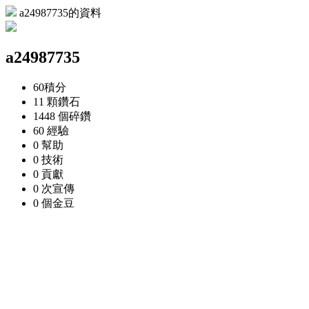
a24987735的資料
a24987735
60
積分
11 顆
鑽石
1448 個
碎鑽
60
經驗
0
幫助
0
技術
0
貢獻
0 次
宣傳
0 個
金豆