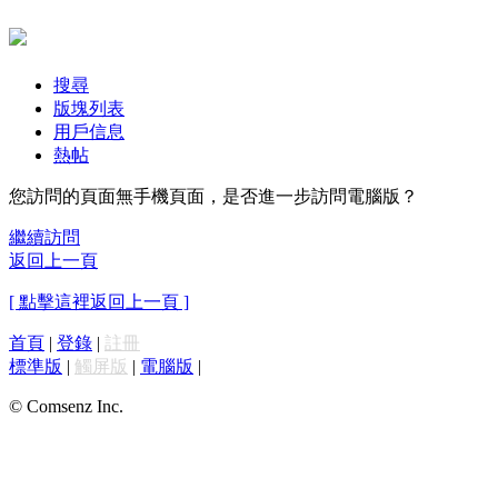
搜尋
版塊列表
用戶信息
熱帖
您訪問的頁面無手機頁面，是否進一步訪問電腦版？
繼續訪問
返回上一頁
[ 點擊這裡返回上一頁 ]
首頁
|
登錄
|
註冊
標準版
|
觸屏版
|
電腦版
|
© Comsenz Inc.