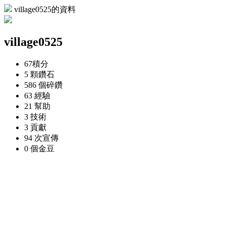
village0525的資料
village0525
67
積分
5 顆
鑽石
586 個
碎鑽
63
經驗
21
幫助
3
技術
3
貢獻
94 次
宣傳
0 個
金豆