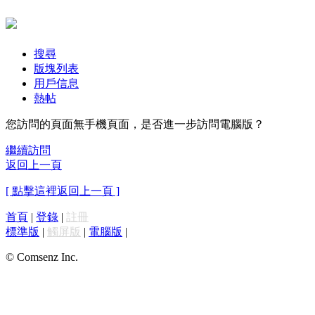
搜尋
版塊列表
用戶信息
熱帖
您訪問的頁面無手機頁面，是否進一步訪問電腦版？
繼續訪問
返回上一頁
[ 點擊這裡返回上一頁 ]
首頁
|
登錄
|
註冊
標準版
|
觸屏版
|
電腦版
|
© Comsenz Inc.