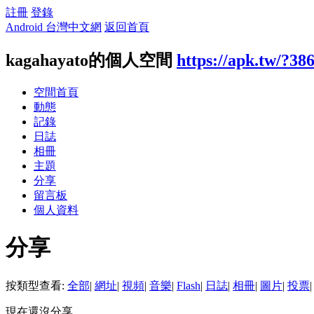
註冊
登錄
Android 台灣中文網
返回首頁
kagahayato的個人空間
https://apk.tw/?38
空間首頁
動態
記錄
日誌
相冊
主題
分享
留言板
個人資料
分享
按類型查看:
全部
|
網址
|
視頻
|
音樂
|
Flash
|
日誌
|
相冊
|
圖片
|
投票
|
現在還沒分享