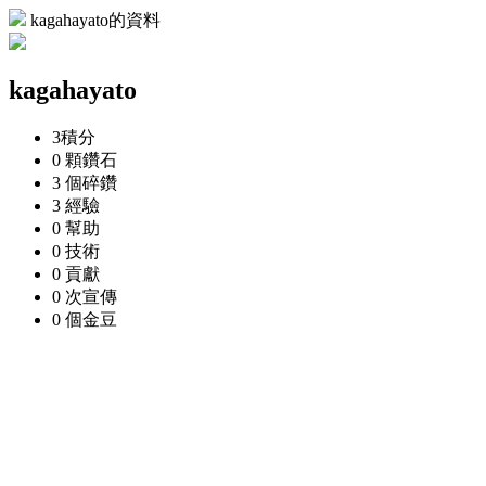
kagahayato的資料
kagahayato
3
積分
0 顆
鑽石
3 個
碎鑽
3
經驗
0
幫助
0
技術
0
貢獻
0 次
宣傳
0 個
金豆