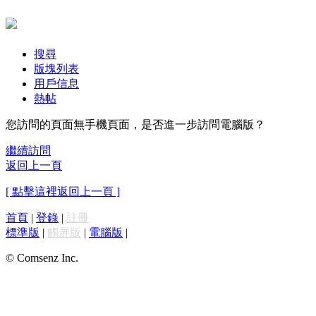
搜尋
版塊列表
用戶信息
熱帖
您訪問的頁面無手機頁面，是否進一步訪問電腦版？
繼續訪問
返回上一頁
[ 點擊這裡返回上一頁 ]
首頁
|
登錄
|
註冊
標準版
|
觸屏版
|
電腦版
|
© Comsenz Inc.