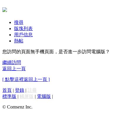
搜尋
版塊列表
用戶信息
熱帖
您訪問的頁面無手機頁面，是否進一步訪問電腦版？
繼續訪問
返回上一頁
[ 點擊這裡返回上一頁 ]
首頁
|
登錄
|
註冊
標準版
|
觸屏版
|
電腦版
|
© Comsenz Inc.