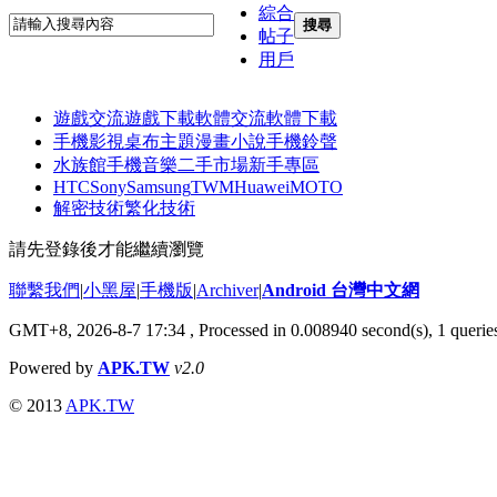
綜合
搜尋
帖子
用戶
遊戲交流
遊戲下載
軟體交流
軟體下載
手機影視
桌布主題
漫畫小說
手機鈴聲
水族館
手機音樂
二手市場
新手專區
HTC
Sony
Samsung
TWM
Huawei
MOTO
解密技術
繁化技術
請先登錄後才能繼續瀏覽
聯繫我們
|
小黑屋
|
手機版
|
Archiver
|
Android 台灣中文網
GMT+8, 2026-8-7 17:34
, Processed in 0.008940 second(s), 1 quer
Powered by
APK.TW
v2.0
© 2013
APK.TW