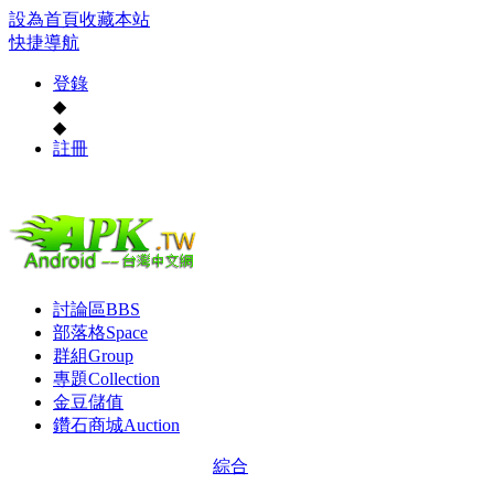
設為首頁
收藏本站
快捷導航
登錄
◆
◆
註冊
討論區
BBS
部落格
Space
群組
Group
專題
Collection
金豆儲值
鑽石商城
Auction
綜合