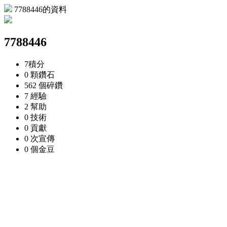
7788446的資料
7788446
7
積分
0 顆
鑽石
562 個
碎鑽
7
經驗
2
幫助
0
技術
0
貢獻
0 次
宣傳
0 個
金豆