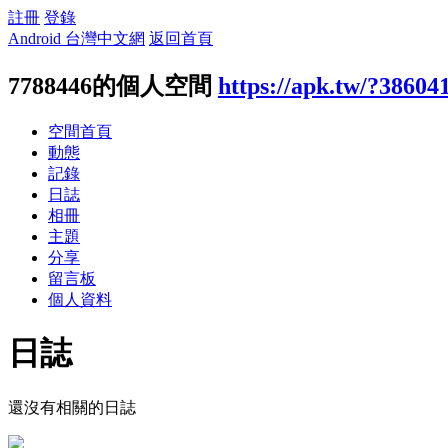
註冊
登錄
Android 台灣中文網
返回首頁
7788446的個人空間
https://apk.tw/?38604
空間首頁
動態
記錄
日誌
相冊
主題
分享
留言板
個人資料
日誌
還沒有相關的日誌