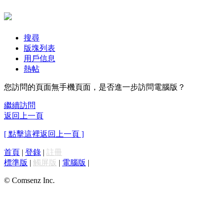
搜尋
版塊列表
用戶信息
熱帖
您訪問的頁面無手機頁面，是否進一步訪問電腦版？
繼續訪問
返回上一頁
[ 點擊這裡返回上一頁 ]
首頁
|
登錄
|
註冊
標準版
|
觸屏版
|
電腦版
|
© Comsenz Inc.