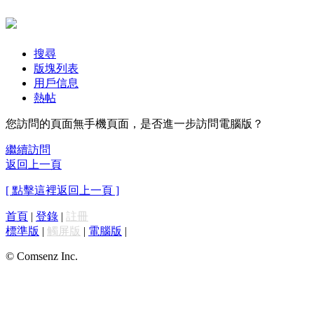
搜尋
版塊列表
用戶信息
熱帖
您訪問的頁面無手機頁面，是否進一步訪問電腦版？
繼續訪問
返回上一頁
[ 點擊這裡返回上一頁 ]
首頁
|
登錄
|
註冊
標準版
|
觸屏版
|
電腦版
|
© Comsenz Inc.