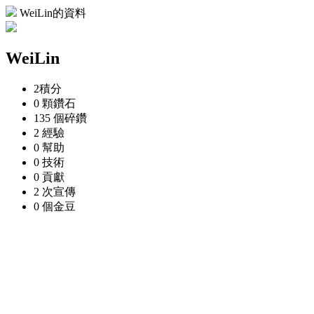
WeiLin的資料
WeiLin
2
積分
0 顆
鑽石
135 個
碎鑽
2
經驗
0
幫助
0
技術
0
貢獻
2 次
宣傳
0 個
金豆