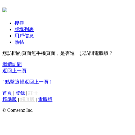
搜尋
版塊列表
用戶信息
熱帖
您訪問的頁面無手機頁面，是否進一步訪問電腦版？
繼續訪問
返回上一頁
[ 點擊這裡返回上一頁 ]
首頁
|
登錄
|
註冊
標準版
|
觸屏版
|
電腦版
|
© Comsenz Inc.