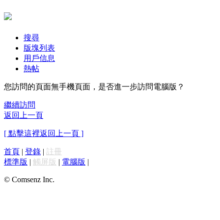
搜尋
版塊列表
用戶信息
熱帖
您訪問的頁面無手機頁面，是否進一步訪問電腦版？
繼續訪問
返回上一頁
[ 點擊這裡返回上一頁 ]
首頁
|
登錄
|
註冊
標準版
|
觸屏版
|
電腦版
|
© Comsenz Inc.