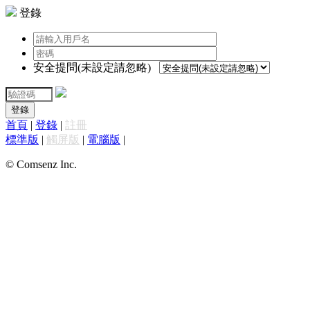
登錄
安全提問(未設定請忽略)
登錄
首頁
|
登錄
|
註冊
標準版
|
觸屏版
|
電腦版
|
© Comsenz Inc.