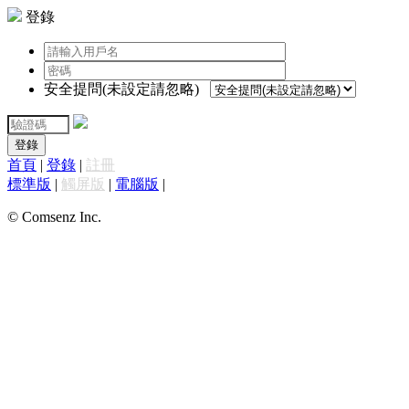
登錄
安全提問(未設定請忽略)
登錄
首頁
|
登錄
|
註冊
標準版
|
觸屏版
|
電腦版
|
© Comsenz Inc.