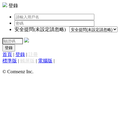
登錄
安全提問(未設定請忽略)
登錄
首頁
|
登錄
|
註冊
標準版
|
觸屏版
|
電腦版
|
© Comsenz Inc.