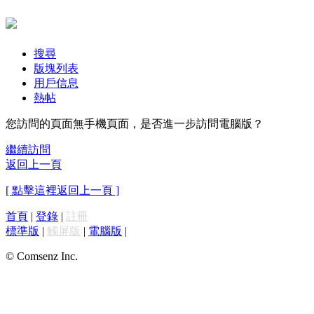
搜尋
版塊列表
用戶信息
熱帖
您訪問的頁面無手機頁面，是否進一步訪問電腦版？
繼續訪問
返回上一頁
[ 點擊這裡返回上一頁 ]
首頁
|
登錄
|
註冊
標準版
|
觸屏版
|
電腦版
|
© Comsenz Inc.