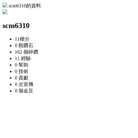
scm6310的資料
scm6310
11
積分
0 顆
鑽石
162 個
碎鑽
11
經驗
0
幫助
0
技術
0
貢獻
0 次
宣傳
0 個
金豆