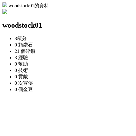
woodstock01的資料
woodstock01
3
積分
0 顆
鑽石
21 個
碎鑽
3
經驗
0
幫助
0
技術
0
貢獻
0 次
宣傳
0 個
金豆