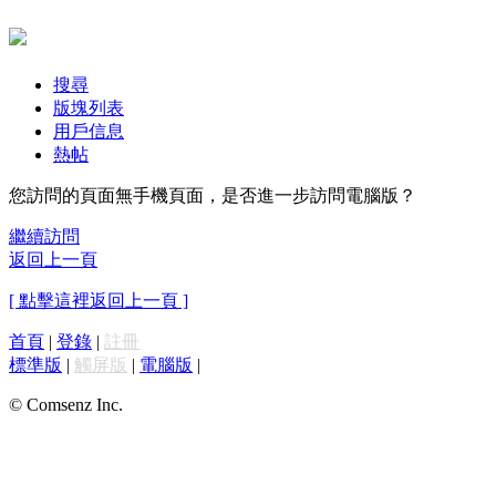
搜尋
版塊列表
用戶信息
熱帖
您訪問的頁面無手機頁面，是否進一步訪問電腦版？
繼續訪問
返回上一頁
[ 點擊這裡返回上一頁 ]
首頁
|
登錄
|
註冊
標準版
|
觸屏版
|
電腦版
|
© Comsenz Inc.