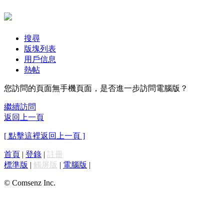
搜尋
版塊列表
用戶信息
熱帖
您訪問的頁面無手機頁面，是否進一步訪問電腦版？
繼續訪問
返回上一頁
[ 點擊這裡返回上一頁 ]
首頁
|
登錄
|
註冊
標準版
|
觸屏版
|
電腦版
|
© Comsenz Inc.