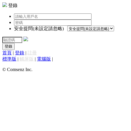
登錄
安全提問(未設定請忽略)
登錄
首頁
|
登錄
|
註冊
標準版
|
觸屏版
|
電腦版
|
© Comsenz Inc.