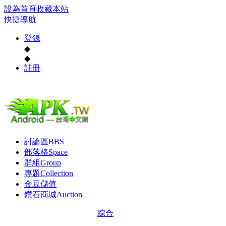
設為首頁
收藏本站
快捷導航
登錄
◆
◆
註冊
討論區
BBS
部落格
Space
群組
Group
專題
Collection
金豆儲值
鑽石商城
Auction
綜合