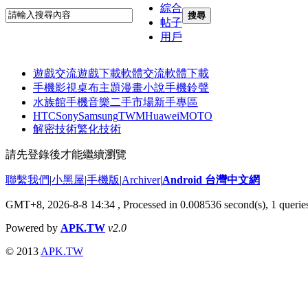
綜合
搜尋
帖子
用戶
遊戲交流
遊戲下載
軟體交流
軟體下載
手機影視
桌布主題
漫畫小說
手機鈴聲
水族館
手機音樂
二手市場
新手專區
HTC
Sony
Samsung
TWM
Huawei
MOTO
解密技術
繁化技術
請先登錄後才能繼續瀏覽
聯繫我們
|
小黑屋
|
手機版
|
Archiver
|
Android 台灣中文網
GMT+8, 2026-8-8 14:34
, Processed in 0.008536 second(s), 1 quer
Powered by
APK.TW
v2.0
© 2013
APK.TW