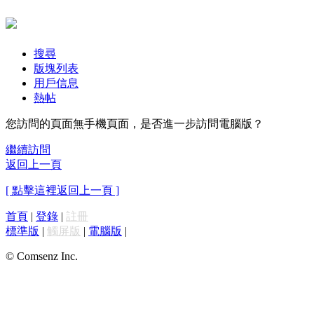
搜尋
版塊列表
用戶信息
熱帖
您訪問的頁面無手機頁面，是否進一步訪問電腦版？
繼續訪問
返回上一頁
[ 點擊這裡返回上一頁 ]
首頁
|
登錄
|
註冊
標準版
|
觸屏版
|
電腦版
|
© Comsenz Inc.