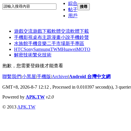
綜合
搜尋
帖子
用戶
遊戲交流
遊戲下載
軟體交流
軟體下載
手機影視
桌布主題
漫畫小說
手機鈴聲
水族館
手機音樂
二手市場
新手專區
HTC
Sony
Samsung
TWM
Huawei
MOTO
解密技術
繁化技術
抱歉，您需要登錄後才能查看
聯繫我們
|
小黑屋
|
手機版
|
Archiver
|
Android 台灣中文網
GMT+8, 2026-8-7 12:12
, Processed in 0.010397 second(s), 3 quer
Powered by
APK.TW
v2.0
© 2013
APK.TW