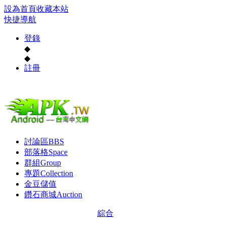
設為首頁
收藏本站
快捷導航
登錄
◆
◆
註冊
討論區
BBS
部落格
Space
群組
Group
專題
Collection
金豆儲值
鑽石商城
Auction
綜合