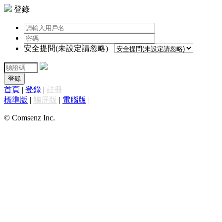
登錄
安全提問(未設定請忽略)
登錄
首頁
|
登錄
|
註冊
標準版
|
觸屏版
|
電腦版
|
© Comsenz Inc.