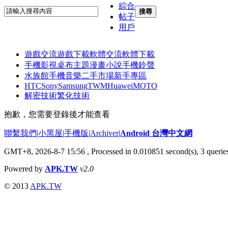
綜合
搜尋
帖子
用戶
遊戲交流
遊戲下載
軟體交流
軟體下載
手機影視
桌布主題
漫畫小說
手機鈴聲
水族館
手機音樂
二手市場
新手專區
HTC
Sony
Samsung
TWM
Huawei
MOTO
解密技術
繁化技術
抱歉，您需要登錄後才能查看
聯繫我們
|
小黑屋
|
手機版
|
Archiver
|
Android 台灣中文網
GMT+8, 2026-8-7 15:56
, Processed in 0.010851 second(s), 3 quer
Powered by
APK.TW
v2.0
© 2013
APK.TW