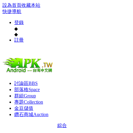
設為首頁
收藏本站
快捷導航
登錄
◆
◆
註冊
討論區
BBS
部落格
Space
群組
Group
專題
Collection
金豆儲值
鑽石商城
Auction
綜合