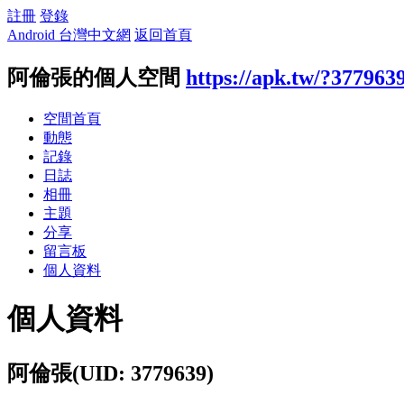
註冊
登錄
Android 台灣中文網
返回首頁
阿倫張的個人空間
https://apk.tw/?377963
空間首頁
動態
記錄
日誌
相冊
主題
分享
留言板
個人資料
個人資料
阿倫張
(UID: 3779639)