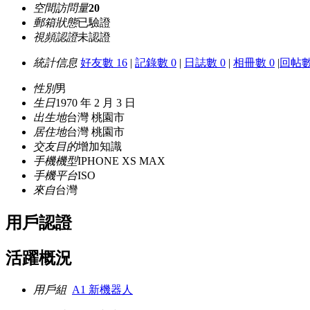
空間訪問量
20
郵箱狀態
已驗證
視頻認證
未認證
統計信息
好友數 16
|
記錄數 0
|
日誌數 0
|
相冊數 0
|
回帖數
性別
男
生日
1970 年 2 月 3 日
出生地
台灣 桃園市
居住地
台灣 桃園市
交友目的
增加知識
手機機型
IPHONE XS MAX
手機平台
ISO
來自
台灣
用戶認證
活躍概況
用戶組
A1 新機器人