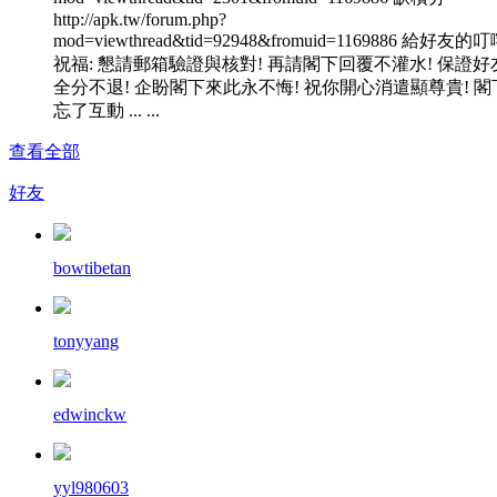
http://apk.tw/forum.php?
mod=viewthread&tid=92948&fromuid=1169886 給好友的
祝福: 懇請郵箱驗證與核對! 再請閣下回覆不灌水! 保證好
全分不退! 企盼閣下來此永不悔! 祝你開心消遣顯尊貴! 閣
忘了互動 ... ...
查看全部
好友
bowtibetan
tonyyang
edwinckw
yyl980603