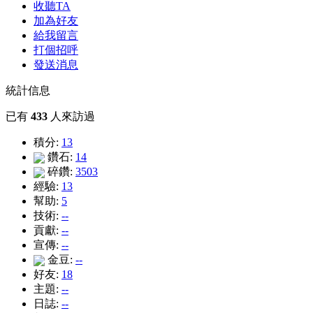
收聽TA
加為好友
給我留言
打個招呼
發送消息
統計信息
已有
433
人來訪過
積分:
13
鑽石:
14
碎鑽:
3503
經驗:
13
幫助:
5
技術:
--
貢獻:
--
宣傳:
--
金豆:
--
好友:
18
主題:
--
日誌:
--