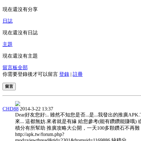
現在還沒有分享
日誌
現在還沒有日誌
主題
現在還沒有主題
留言板
全部
你需要登錄後才可以留言
登錄
|
註冊
留言
CHD88
2014-3-22 13:37
Dear好友您好:.. 雖然不知您是否...是...我發出的推廣APK
來... 這都無妨.來者就是有緣 給您參考(能有鑽鑽能賺哦) 
積分有所幫助 推廣攻略大公開，一天100多顆鑽石不再難
http://apk.tw/forum.php?
mod=viewthread&tid=2301&fromuid=1169886 缺積分