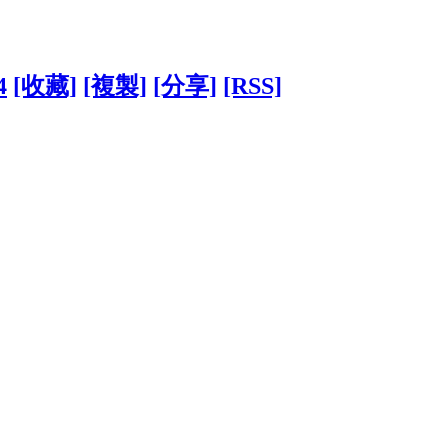
4
[收藏]
[複製]
[分享]
[RSS]