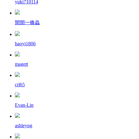
yuki710114
閒閒一條蟲
baoyi1806
magett
crl65
Evan-Lin
ashleyng