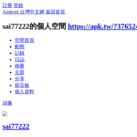
註冊
登錄
Android 台灣中文網
返回首頁
sai77222的個人空間
https://apk.tw/?37652
空間首頁
動態
記錄
日誌
相冊
主題
分享
留言板
個人資料
頭像
sai77222