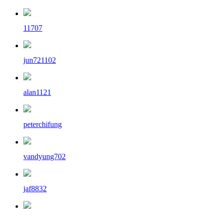
11707
jun721102
alan1121
peterchifung
vandyung702
jaf8832