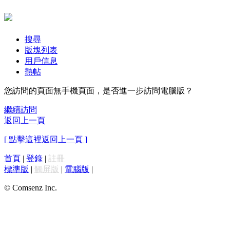
搜尋
版塊列表
用戶信息
熱帖
您訪問的頁面無手機頁面，是否進一步訪問電腦版？
繼續訪問
返回上一頁
[ 點擊這裡返回上一頁 ]
首頁
|
登錄
|
註冊
標準版
|
觸屏版
|
電腦版
|
© Comsenz Inc.