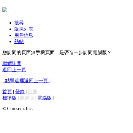
搜尋
版塊列表
用戶信息
熱帖
您訪問的頁面無手機頁面，是否進一步訪問電腦版？
繼續訪問
返回上一頁
[ 點擊這裡返回上一頁 ]
首頁
|
登錄
|
註冊
標準版
|
觸屏版
|
電腦版
|
© Comsenz Inc.