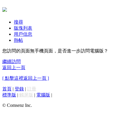
搜尋
版塊列表
用戶信息
熱帖
您訪問的頁面無手機頁面，是否進一步訪問電腦版？
繼續訪問
返回上一頁
[ 點擊這裡返回上一頁 ]
首頁
|
登錄
|
註冊
標準版
|
觸屏版
|
電腦版
|
© Comsenz Inc.