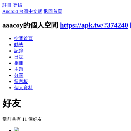
註冊
登錄
Android 台灣中文網
返回首頁
aaacoy的個人空間
https://apk.tw/?374240
空間首頁
動態
記錄
日誌
相冊
主題
分享
留言板
個人資料
好友
當前共有
11
個好友