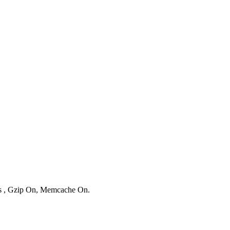
ies , Gzip On, Memcache On.