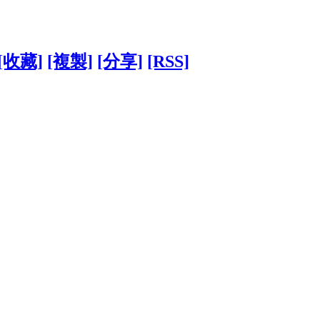
[收藏]
[複製]
[分享]
[RSS]