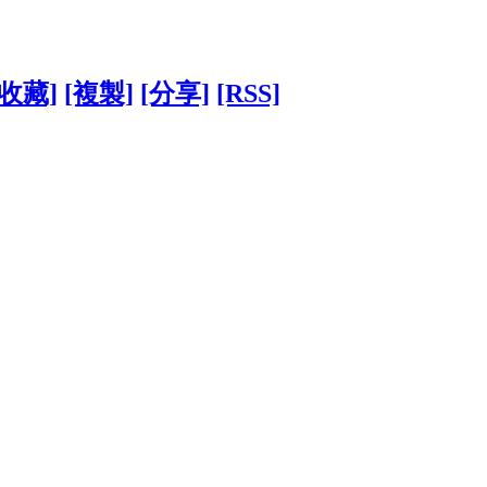
[收藏]
[複製]
[分享]
[RSS]