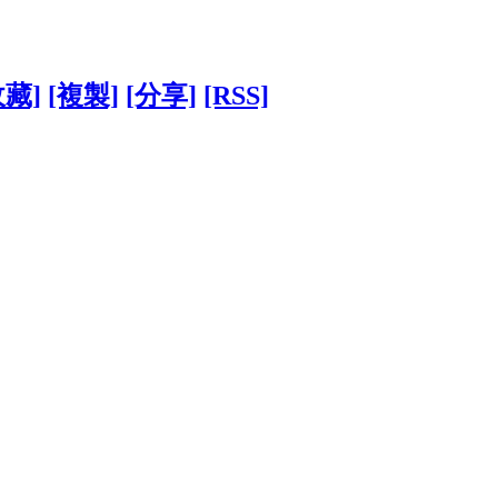
收藏]
[複製]
[分享]
[RSS]