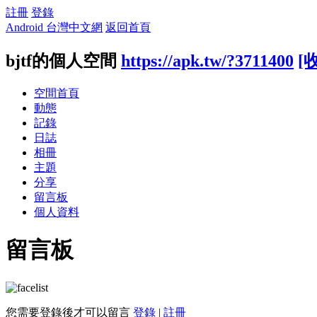
註冊
登錄
Android 台灣中文網
返回首頁
bjtf的個人空間
https://apk.tw/?3711400
[
空間首頁
動態
記錄
日誌
相冊
主題
分享
留言板
個人資料
留言板
您需要登錄後才可以留言
登錄
|
註冊