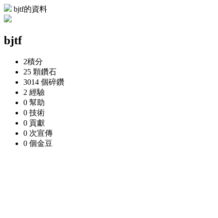
bjtf的資料
bjtf
2
積分
25 顆
鑽石
3014 個
碎鑽
2
經驗
0
幫助
0
技術
0
貢獻
0 次
宣傳
0 個
金豆