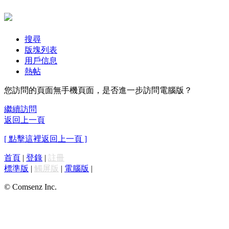
搜尋
版塊列表
用戶信息
熱帖
您訪問的頁面無手機頁面，是否進一步訪問電腦版？
繼續訪問
返回上一頁
[ 點擊這裡返回上一頁 ]
首頁
|
登錄
|
註冊
標準版
|
觸屏版
|
電腦版
|
© Comsenz Inc.