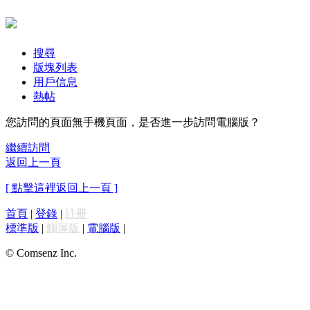
搜尋
版塊列表
用戶信息
熱帖
您訪問的頁面無手機頁面，是否進一步訪問電腦版？
繼續訪問
返回上一頁
[ 點擊這裡返回上一頁 ]
首頁
|
登錄
|
註冊
標準版
|
觸屏版
|
電腦版
|
© Comsenz Inc.