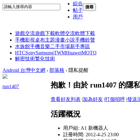
綜合
搜尋
帖子
用戶
遊戲交流
遊戲下載
軟體交流
軟體下載
手機影視
桌布主題
漫畫小說
手機鈴聲
水族館
手機音樂
二手市場
新手專區
HTC
Sony
Samsung
TWM
Huawei
MOTO
解密技術
繁化技術
Android 台灣中文網
›
部落格
›
隱私提醒
抱歉！由於 run1407 
run1407
查看好友列表
|
加為好友
|
打個招呼
|
發送
活躍概況
用戶組:
A1 新機器人
註冊時間: 2012-4-25 23:00