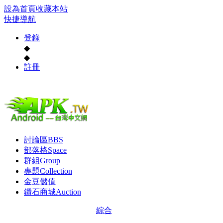
設為首頁
收藏本站
快捷導航
登錄
◆
◆
註冊
討論區
BBS
部落格
Space
群組
Group
專題
Collection
金豆儲值
鑽石商城
Auction
綜合