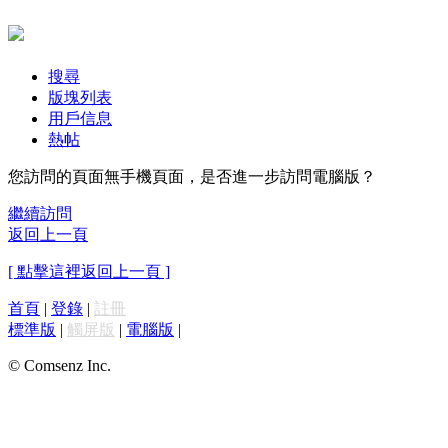
搜尋
版塊列表
用戶信息
熱帖
您訪問的頁面無手機頁面，是否進一步訪問電腦版？
繼續訪問
返回上一頁
[ 點擊這裡返回上一頁 ]
首頁
|
登錄
|
註冊
標準版
|
觸屏版
|
電腦版
|
© Comsenz Inc.