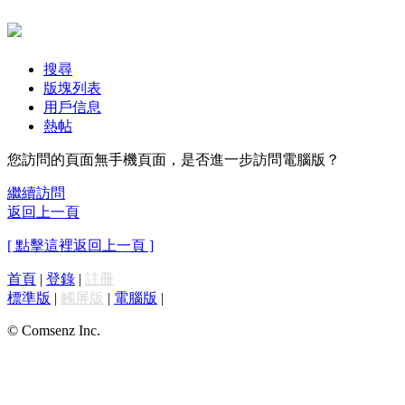
搜尋
版塊列表
用戶信息
熱帖
您訪問的頁面無手機頁面，是否進一步訪問電腦版？
繼續訪問
返回上一頁
[ 點擊這裡返回上一頁 ]
首頁
|
登錄
|
註冊
標準版
|
觸屏版
|
電腦版
|
© Comsenz Inc.