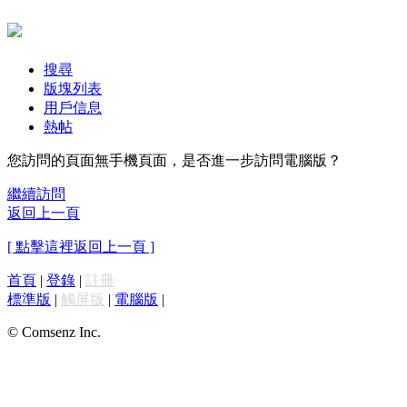
搜尋
版塊列表
用戶信息
熱帖
您訪問的頁面無手機頁面，是否進一步訪問電腦版？
繼續訪問
返回上一頁
[ 點擊這裡返回上一頁 ]
首頁
|
登錄
|
註冊
標準版
|
觸屏版
|
電腦版
|
© Comsenz Inc.